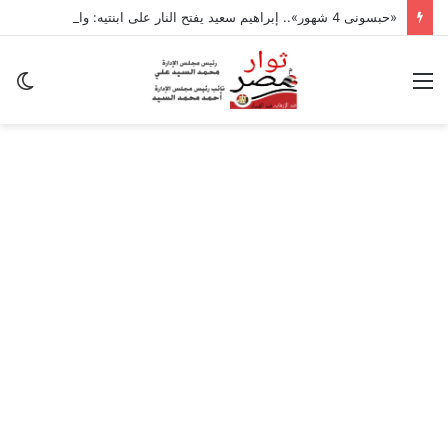
«حبسونى 4 شهور».. إبراهيم سعيد يفتح النار على ابنتيه: والله ما مسامحكم
القائمة
ال
ال