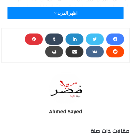
الرعاية الطبية اللازمة وتمام شفائهم وفقًا لإرشادات منظمة الصحة
اظهر المزيد
العالمية، ليرتفع إجمالي المتعافين من الفيروس إلى 121 حالة حتى
اليوم، من أصل الـ 161 حالة التي تحولت نتائجها معمليًا من إيجابية إلى
سلبية.
وأوضح أنه تم تسجيل 40 حالة جديدة ثبتت إيجابية تحاليلها معمليًا
للفيروس، من بينهم حالة لمواطن أردني الجنسية و39 مصريًا، وهم من
المخالطين للحالات الإيجابية التي تم اكتشافها والإعلان عنها مسبقًا،
وذلك ضمن إجراءات الترصد والتقصي التي تُجريها الوزارة وفقًا
لإرشادات منظمة الصحة العالمية، لافتا إلى وفاة 6 حالات بينهم رجل
إيطالي يبلغ من العمر 73 عامًا، و 5 مصريين تتراوح أعمارهم بين 57
عامًا و78 عامًا من محافظات القاهرة، دمياط، المنيا، وبورسعيد.
وقال “مجاهد” إن جميع الحالات المسجل إيجابيتها للفيروس
Ahmed Sayed
بمستشفيات العزل تخضع للرعاية الطبية، وفقًا لإرشادات منظمة
الصحة العالمية.
مقالات ذات صلة