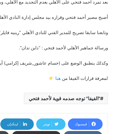
بعد تمرد أحمد فتحي على الأهلي بعدم التجديد مع الأهلي، وبعد توقيع اللع
أصبح مصير أحمد فتحي وقراره بيد مجلس إدارة النادي الأهلي 
وتابعنا سابقا تصريح للمدير الفني للنادي الأهلي “رينيه فايل
ورسالة جماهير الأهلي لأحمد فتحي : “داين تدان”.
وكذلك ينطبق الوضع على (حسام عاشور_شريف إكرامي) أيض
لمعرفة قرارات الفيفا من
هنا
"الفيفا" توجه صدمه قوية لأحمد فتحي
فيسبوك
تويتر
لينكدإن