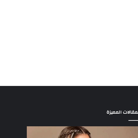
مقالات المميزة
د
3
الة
لاعبين