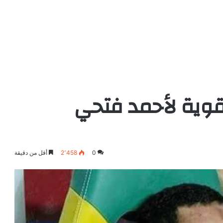
قوية لأحمد فتحي
0
2٬458
أقل من دقيقة