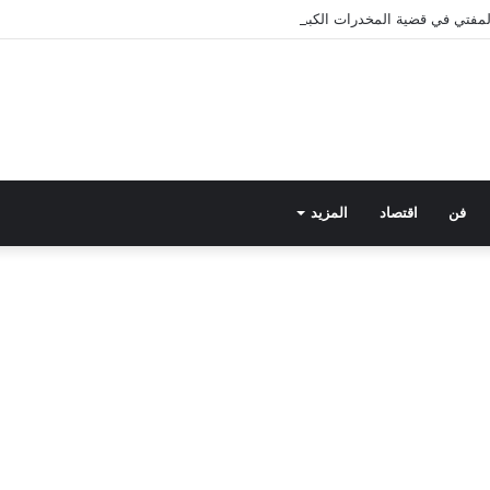
 المفتي في قضية المخدرات الكبرى.. من هي سارة خليفة؟
فن
اقتصاد
المزيد