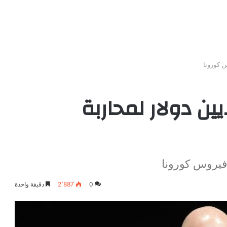
” يتبرع بـ 10 ملايين دولار لمحاربة
0
2٬887
دقيقة واحدة