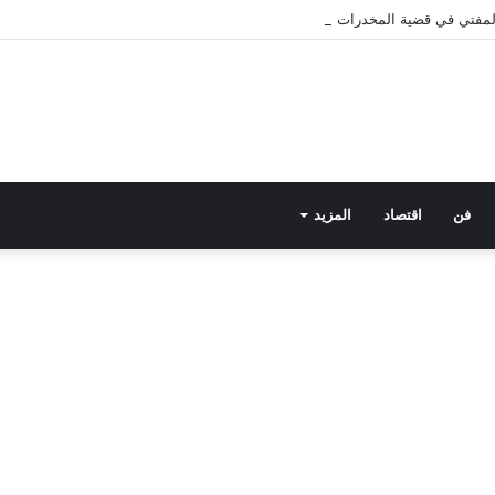
 المفتي في قضية المخدرات الكبرى.. من هي سارة خليفة؟
فن
اقتصاد
المزيد