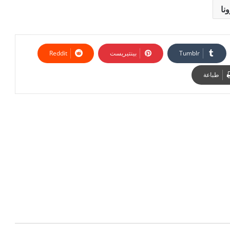
بينتيريست
طباعة