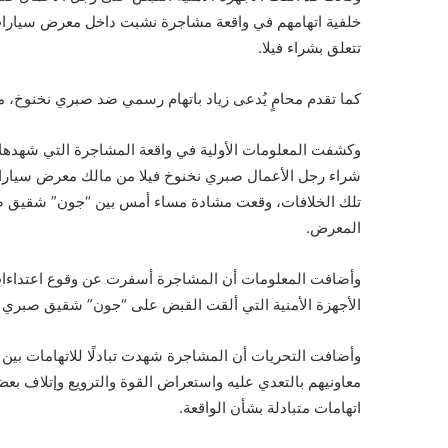
خلفية اتهامهم في واقعة مشاجرة نشبت داخل معرض سيارات 
تتعلق بشراء فيلا.
كما تقدم محامٍ يُدعى زياد باتهام رسمي ضد صبري نخنوخ، م
وكشفت المعلومات الأولية في واقعة المشاجرة التي شهدها 
شراء رجل الأعمال صبري نخنوخ فيلا من مالك معرض سيارا
تلك الخلافات، وقعت مشادة مساء أمس بين “جون” شقيق ص
المعرض.
وأضافت المعلومات أن المشاجرة أسفرت عن وقوع اعتداءات
الأجهزة الأمنية التي ألقت القبض على “جون” شقيق صبري 
معاونيهم بالتعدي عليه واستعراض القوة والترويع وإتلاف 
اتهامات متبادلة بشأن الواقعة.