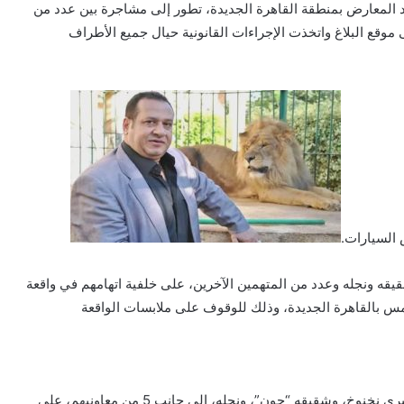
 المعارض بمنطقة القاهرة الجديدة، تطور إلى مشاجرة بين عدد من
موقع البلاغ واتخذت الإجراءات القانونية حيال جميع الأطراف
السيارات.
ه ونجله وعدد من المتهمين الآخرين، على خلفية اتهامهم في واقعة
 بالقاهرة الجديدة، وذلك للوقوف على ملابسات الواقعة
وكانت قد ألقت الأجهزة الأمنية القبض على رجل الأعمال صبري نخنوخ، وشقيقه “جون”، ونجله، إلى جانب 5 من معاونيهم، على