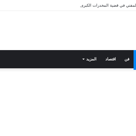
 المفتي في قضية المخدرات الكبرى.. من هي سارة خليفة؟
فن
اقتصاد
المزيد