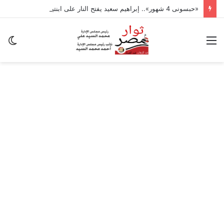
«حبسونى 4 شهور».. إبراهيم سعيد يفتح النار على ابنتيه: والله ما مسامحكم
القائمة
ال
ال