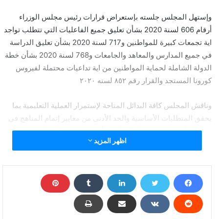
وإستهل المجلس جلسته بإستعراض قرارات رئيس مجلس الوزراء
أرقام 606 لسنة 2020 بشأن تعليق جميع الفاعليات التي تتطلب تواجد
اية تجمعات كبيرة للمواطنين و717 لسنة 2020 بشأن تعليق الدراسة
في جميع المدارس والمعاهد والجامعات و768 لسنة 2020 بشأن خطة
الدولة الشاملة لحماية المواطنين من اية تداعيات محتملة لفيروس
كورونا المستجد والقرار رقم ٨٥٢ لسنه ٢٠٢٠
وناقش المجلس كافة البدائل المتاحة لإستمرار العملية التعليمية بما
يحقق المتطلبات الأساسية والحد الأدنى من معايير إتمام المناهج في
ضوء إختلاف طبيعة ونظام الدراسة وأسلوب إجراء الإمتحانات في
اظهر المزيد
الكليات المختلفة مع التقيد بما أتخذته الدولة من تدابير للحد من إنتشار
الفيروس.
وحرصاً من المجلس على إستكمال الفصل الدراسي الثاني وتغليباً
لمصلحة الطلاب ووضعها في المقام الأول بغية عدم الإضرار بمستقبلهم
بضياع سنة دراسية عليهم مع الحفاظ على صحتهم وسلامتهم هم