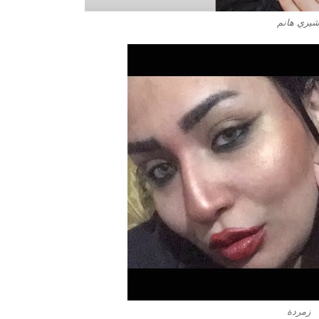
يري هانم
زمردة