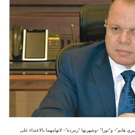
ري هانم”- و”نورا” -وشهرتها “زمردة”- لاتهامهما بالاعتداء على