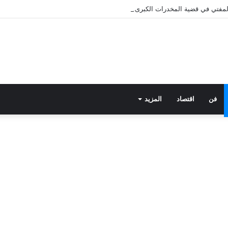
 المفتي في قضية المخدرات الكبرى.. من هي سارة خليفة؟
فن
اقتصاد
المزيد