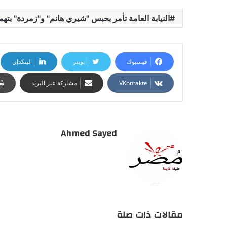
النيابة العامة تأمر بحبس "شيري هانم" و"زمردة" بتهم
فيسبوك
تويتر
لينكدإن
مشاركة عبر البريد
Ahmed Sayed
مقالات ذات صلة