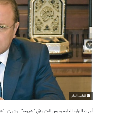
النائب العام
أمرت النيابة العامة بحبس المتهمتيْنِ “شريفة” -وشهرتها “شي