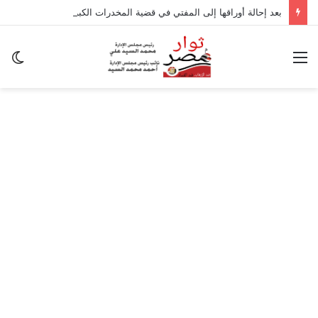
بعد إحالة أوراقها إلى المفتي في قضية المخدرات الكبرى.. من هي سارة خليفة؟
القائمة
ال
ال