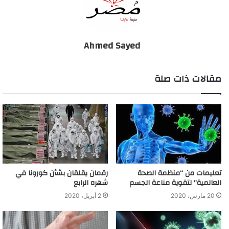
مدرسة لتعليم الأطباء. وقد أثرت كثيرا على العلوم الطبية وطرق العلاج
في بلاد اليونان وبالتالي على الطب في أوروبا.
Ahmed Sayed
وكانت مكتبة الأسكندرية القديمة بها مخطوطات في الطب، ضاعت
كلها أثناء حريق الإسكندرية الشهير
مقالات ذات صلة
بردية إدوين سميث إحدى وثائق الطب المصري القديم، التي تحتوي
على تشخيص وطريقة علاج بعض الإصابات.
تعليمات من “منظمة الصحة
رقمان يقلقان بشأن كورونا في
العالمية” لتقوية مناعة الجسم
شهره الرابع
20 مارس، 2020
2 أبريل، 2020