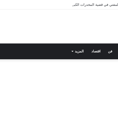
 المفتي في قضية المخدرات الكبرى.. من هي سارة خليفة؟
فن
اقتصاد
المزيد