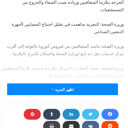
الحرجة ببلازما المتعافيين وزيادة نسب الشفاء والخروج من
المستشفيات
وزيرة الصحة: التجربة ساهمت في تقليل احتياج المصابين لأجهزة
التنفس الصناعي
وزيرة الصحة تناشد المتعافيين من فيروس كورونا بالتوجه إلى أقرب
مركز خدمات نقل دم تابع لوزارة الصحة والسكان للتبرع بالبلازما
وزيرة الصحة: تفعيل العمل ب ٥ مراكز نقل دم لسحب بلازما المتعافيين
بالجيزة والإسكندرية والأقصر والمنيا وطنطا
اظهر المزيد
أعلنت الدكتورة هالة زايد، وزيرة الصحة والسكان، عن نجاح تجربة حقن
المصابين بفيروس كورونا المستجد ببلازما المتعافيين من الفيروس
وذلك لعلاج الحالات الحرجة، والتي تم العمل بها في إطار جهود الدولة
المصرية لإيجاد خطوط علاجية وتسابق دول العالم في إيجاد علاج
للمرضى المصابين بفيروس كورونا المستجد.