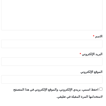
وأضاف مجاهد أنه يتم توقيع الكشف الطبي على المتعافي كما يجب أن
يتوافر فيه أيضًا شروط التبرع بالدم الأساسية وهي أن يكون سنه بين
١٨ إلى ٦٠ عامًا، ويكون وزنه أكثر من ٥٠ كيلوجرام، كما يقوم بالإجابة
على استبيان شروط التبرع بالدم للتأكد من خلوه من الأمراض القلبية
أو الصدرية المزمنة، وعدم إجراءه عمليات كبري من قبل، موضحًا أن
شروط التبرع لا تنطبق على أصحاب أمراض (الفيروسات الكبدية، نقص
الاسم
*
المناعة، الزهري، ومرضى الأورام، ومرضى السكري الذين يستخدمون
حقن الأنسولين كعلاج)، بينما تنطبق شروط التبرع على أصحاب
الأمراض المزمنة من “السكري والضغط” المنتظم جراء تناول جرعات
البريد الإلكتروني
*
الدواء الخاصة.
ولفت مجاهد إلى أن بلازما دم المتعافي يمكن أن تكفي لحقن اثنين من
الموقع الإلكتروني
المصابين أصحاب الحالات الحرجة، مشيرًا إلى أنه يتم إجراء التحاليل
الخاصة بسلامة وأمان البلازما قبل حقنها وتشمل ( فصيلة الدم،
الأجسام المضادة للفصائل، تحاليل الفيروسات بطريقة الوميض
احفظ اسمي، بريدي الإلكتروني، والموقع الإلكتروني في هذا المتصفح
الضوئي للكشف عن أمراض الكبد الوبائي C-B، نقص المناعة
لاستخدامها المرة المقبلة في تعليقي.
والزهري) بالإضافة إلى تحليل الكشف عن الحمض النووي للفيروسات
NAT وهو أعلى تحليل للتأكد من سلامة وأمان الدم على مستوى