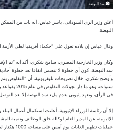
سد النهضة
أعلن وزير الري السوداني، ياسر عباس، أنه بات من الممكن 
النهضة.
وقال عباس إن بلاده تعول على “حكماء أفريقيا لطي الأزمة 
وكان وزير الخارجية المصري، سامح شكري، أكد أنه “تم الإقرا
سد النهضة، كون أي خطوة لا تتضمن اتفاقا تعد خطوة أحادية
سنوات، وهو ما
فى الرأى، وتعهد إثيوبى بعدم ملء سد النهضة إلا بعد التوصل
إلا أن رئاسة الوزراء الإثيوبية، أعلنت استكمال أعمال البنا
الإثيوبية، عن المدير العام لوكالة خلق الوظائف وتنمية المش
عمليات تطهير الغابات يوم أمس على مساحة 1000 هكتار لبدء ملء سد النهضة الكبير”.