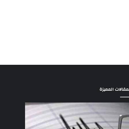
مقالات المميزة
ان
آثار
جل
الزلزال..
7
افظة
بلاغات