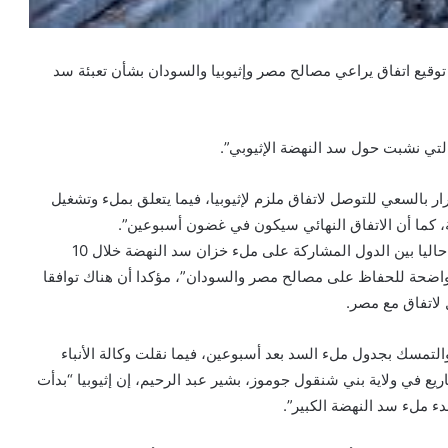
توقيع اتفاق يراعي مصالح مصر وإثيوبيا والسودان بشأن تعبئة سد
التي نشبت حول سد النهضة الإثيوبي”.
ر بالسعي للتوصل لاتفاق ملزم لإثيوبيا، فيما يتعلق بملء وتشغيل
، كما أن الاتفاق النهائي سيكون في غضون أسبوعين”.
وأوضح شكري، خلال تصريحات تليفزيونية، أن “التفاوض يتم حاليا بين الدول المشاركة على ملء خزان سد النهضة خلال 10
 دار بجولات التفاوض في عام 2015 بقواعد واضحة للحفاظ على مصالح مصر والسودان”، مؤكدا أن هناك توافقا
 لاتفاق مع مصر.
ء والتمسك بجدول ملء السد بعد أسبوعين، فيما نقلت وكالة الأنباء
اريع في ولاية بني شنقول جوموز، بشير عبد الرحيم، إن إثيوبيا “بدأت