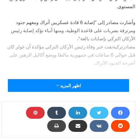
المستوى.
وأشارت مصادر إلى “إصابة 6 قادة عسكريين أتراك ومعهم جنود
ومرتزقة بضربات على قاعدة الوطية، ومنها أنباء تؤكد إصابة رئيس
الأركان التركي بإصابات بالغة”،
مصادرتركيةنفت خبر وفاة رئيس الأركان التركي مؤكدة أن غولر كان
قبل حوالي 6 ساعات في جمهورية مالطا ووضع أكاليل الزهور على
أضرحة الجنود الأتراك.
ونوة حساب وزارة الدفاع التركية على “تويتر” كان قد نشر في تمام
اظهر المزيد
الساعة التاسعة والربع ليل السبت الرابع من يوليو/ تموز، خبرا تضمن
صور وزير الدفاع ورئيس الأركان يضعان أكاليل الورد على قبور الجنود
الأتراك في مالطا.وأكدت الوكلة أن رئيس الأركان التركي كان قد غادر
ليبيا قبل ساعات من الضربات التي استهدفت القاعدة، برفقة وزير
الدفاع التركي خلوصي أكار، بعد نهاية زيارتهما إلى طرابلس.