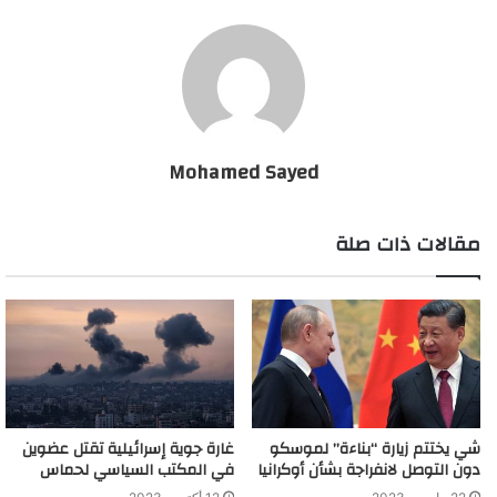
بعد أنباء عن مقتل رئيس أركانها في ليبيا... تركيا تكشف
وقائع الحادثة
Mohamed Sayed
مقالات ذات صلة
شي يختتم زيارة “بناءة” لموسكو
غارة جوية إسرائيلية تقتل عضوين
دون التوصل لانفراجة بشأن أوكرانيا
في المكتب السياسي لحماس