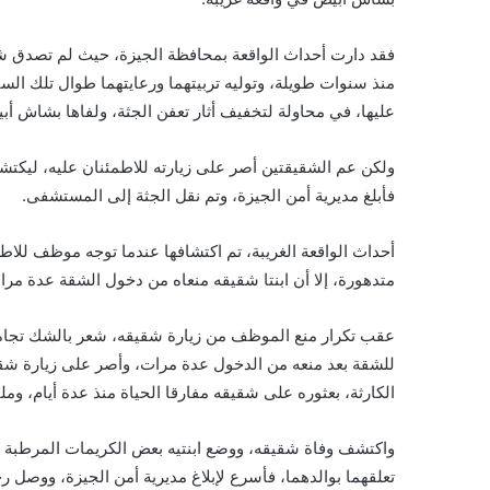
فقد دارت أحداث الواقعة بمحافظة الجيزة، حيث لم تصدق شقي
منذ سنوات طويلة، وتوليه تربيتهما ورعايتهما طوال تلك الس
عليها، في محاولة لتخفيف أثار تعفن الجثة، ولفاها بشاش أبي
ولكن عم الشقيقتين أصر على زيارته للاطمئنان عليه، ليكتشف
فأبلغ مديرية أمن الجيزة، وتم نقل الجثة إلى المستشفى.
أحداث الواقعة الغريبة، تم اكتشافها عندما توجه موظف لل
متدهورة، إلا أن ابنتا شقيقه منعاه من دخول الشقة عدة مرا
عقب تكرار منع الموظف من زيارة شقيقه، شعر بالشك تجاه 
للشقة بعد منعه من الدخول عدة مرات، وأصر على زيارة شقي
الكارثة، بعثوره على شقيقه مفارقا الحياة منذ عدة أيام، و
واكتشف وفاة شقيقه، ووضع ابنتيه بعض الكريمات المرطبة على
تعلقهما بوالدهما، فأسرع لإبلاغ مديرية أمن الجيزة، ووصل 