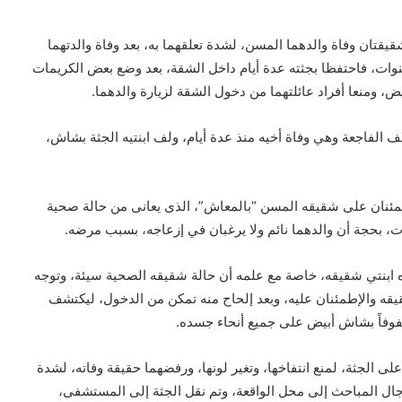
قتان وفاة والدهما المسن، لشدة تعلقهما به، بعد وفاة والدتهما
نوات، فاحتفظا بجثته عدة أيام داخل الشقة، بعد وضع بعض الكريمات
ض، ومنعا أفراد عائلتهما من دخول الشقة لزيارة والدهما.
 الفاجعة وهي وفاة أخيه منذ عدة أيام، ولف ابنتيه الجثة بشاش،
اطمئنان على شقيقه المسن “بالمعاش”، الذى يعانى من حالة صحية
ت، بحجة أن والدهما نائم ولا يرغبان في إزعاجه، بسبب مرضه.
ابنتي شقيقه، خاصة مع علمه أن حالة شقيقه الصحية سيئة، وتوجه
قه والإطمئنان عليه، وبعد إلحاح منه تمكن من الدخول، ليكتشف
ملفوفاً بشاش أبيض على جميع أنحاء جسده.
 الجثة، لمنع انتفاخها، وتغير لونها، ورفضهما حقيقة وفاته، لشدة
رجال المباحث إلى محل الواقعة، وتم نقل الجثة إلى المستشفى،