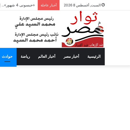
«حبسونى 4 شهور».. إبراهيم سعيد يفتح النار على ابنتيه: والله ما مسامحكم
السبت, أغسطس 8 2026
أخبار عاجلة
الرئيسية
أخبار مصر
أخبار العالم
رياضة
حوادث