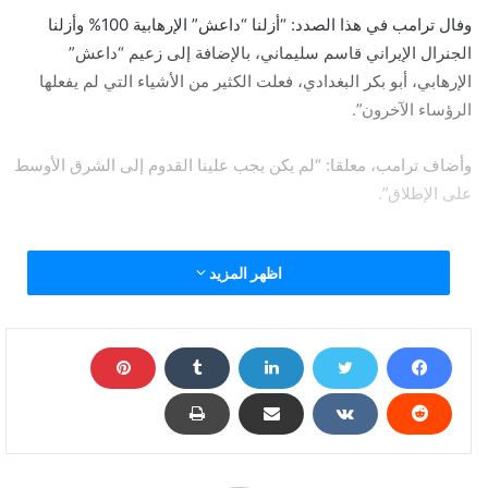
وفال ترامب في هذا الصدد: “أزلنا “داعش” الإرهابية 100% وأزلنا
الجنرال الإيراني قاسم سليماني، بالإضافة إلى زعيم “داعش”
الإرهابي، أبو بكر البغدادي، فعلت الكثير من الأشياء التي لم يفعلها
الرؤساء الآخرون”.
وأضاف ترامب، معلقا: “لم يكن يجب علينا القدوم إلى الشرق الأوسط
على الإطلاق”.
ترامب يكشف عن الخطأ التاريخي الأكبر للولايات المتحدة
اظهر المزيد