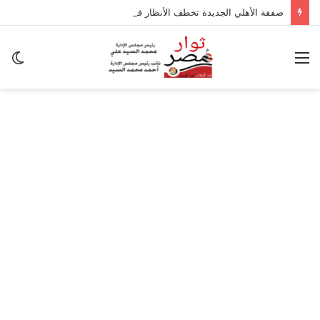
صفقة الأهلي الجديدة تخطف الأنظار في معسكر إسبانيا.. وسر غياب منصف بقرار
القائمة
ال
ال