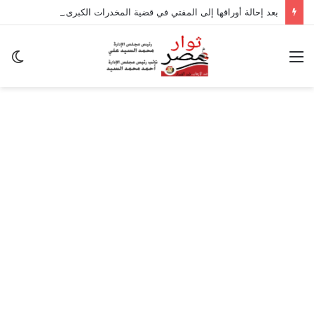
بعد إحالة أوراقها إلى المفتي في قضية المخدرات الكبرى.. من هي سارة خليفة؟
القائمة
ال
ال