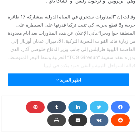
وهي “بربروس” و”ترجوت رئيس” و” تشاكا باي”.
وقالت إن “المناورات ستجري في المياه الدولية بمشاركة 17 طائرة
حربية و8 قطع بحرية، كي تثبت تركيا قدرتها على السيطرة على
المنطقة جوا وبحرا”.يأتي الإعلان عن هذه المناورات بعد أيام معدودة
من زيارة قائد القوات البحرية التركية، الأدميرال عدنان أوزبال إلى
العاصمة الليبية طرابلس إلى جانب وزير الدفاع خلوصى آكار، الذي
بدوره تفقد سفينة “TCG Giresun” الحربية وسط البحر المتوسط،
قبالة السواحل الليبية والتقى جنود بلاده في ليبيا
اظهر المزيد
تركيا تعلن عن مناورات بحرية ضخمة قبالة 3 مناطق من
السواحل الليبية