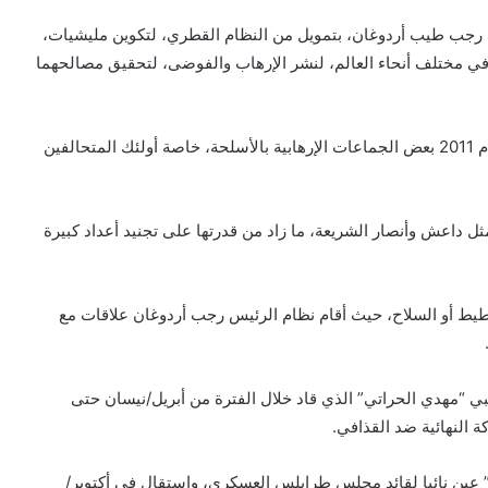
جب طيب أردوغان، بتمويل من النظام القطري، لتكوين مليشيات،
ي مختلف أنحاء العالم، لنشر الإرهاب والفوضى، لتحقيق مصالحهما
وقد زود نظام الحمدين خلال الانتفاضة ضد معمر القذافي عام 2011 بعض الجماعات الإرهابية بالأسلحة، خاصة أولئك المتحالفين
ل داعش وأنصار الشريعة، ما زاد من قدرتها على تجنيد أعداد كبيرة
طيط أو السلاح، حيث أقام نظام الرئيس رجب أردوغان علاقات مع
بي “مهدي الحراتي” الذي قاد خلال الفترة من أبريل/نيسان حتى
 عين نائبا لقائد مجلس طرابلس العسكري، واستقال في أكتوبر/