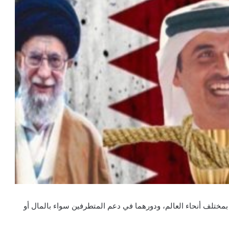
 بمختلف أنحاء العالم، ودورهما في دعم المتطرفين سواء بالمال أو