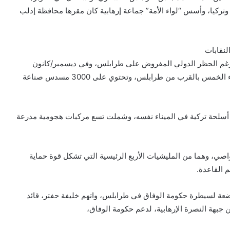
عمته قطر وتركيا، وأسس “لواء الأمة” جماعة إرهابية كان مقرها محافظة إدلب
لنقابات
، رغم الحظر الدولي المفروض على طرابلس، وفي ديسمبر/كانون
الأول 2018، ضبطت شحنة أسلحة قادمة من تركيا، في ميناء الخمس بالقرب من طرابلس، وتحتوي على 3000 مسدس صناعة
براير/شباط 2019، صودرت شحنة أسلحة تركية في الميناء نفسه، وشملت تسع مركبات هجومية مدرعة
صي، وهما من المليشيات الأربع الرئيسية التي تشكل قوة حماية
م القاعدة.
عة لسيطرة حكومة الوفاق في طرابلس، واتهم خليفة حفتر، قائد
 جبهة النصرة الإرهابية، لدعم حكومة الوفاق،