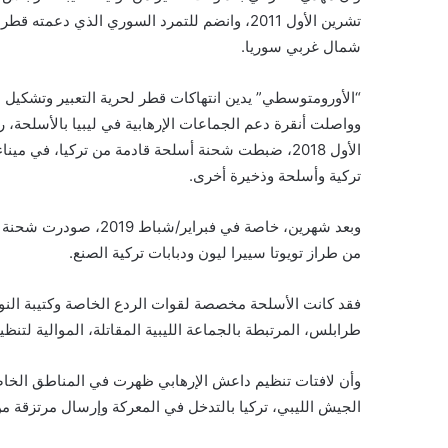
تشرين الأول 2011، وانضم للتمرد السوري الذي د
شمال غربي سوريا.
“الأورومتوسطي” يدين انتهاكات قطر لحرية التعبير وتشكيل ا
وواصلت أنقرة دعم الجماعات الإرهابية في ليبيا بالأسلحة
تركية وأسلحة وذخيرة أخرى.
وبعد شهرين، خاصة في ف
من طراز تويوتا سييرا ليون ودبابات تركية الصنع.
فقد كانت الأسلحة مخصصة لقوات الردع الخاصة وكتيبة النوا
طرابلس، المرتبطة بالجماعة الليبية المقاتلة، الموالية لتنظي
وأن لافتات تنظيم داعش الإرهابي ظهرت في المناطق الخاض
الجيش الليبي، تركيا بالتدخل في المعركة وإرسال مرتزقة من