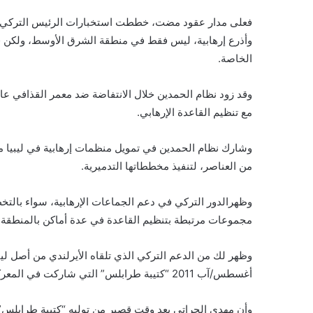
فعلى مدار عقود مضت، خططت استخبارات الرئيس التركي ر
وأذرع إرهابية، ليس فقط في منطقة الشرق الأوسط، ولكن ف
الخاصة.
مع تنظيم القاعدة الإرهابي.
وشارك نظام الحمدين في تمويل منظمات إرهابية في ليبيا مث
من العناصر، لتنفيذ مخططاتها التدميرية.
وظهرالدور التركي في دعم الجماعات الإرهابية، سواء بالتخ
مجموعات مرتبطة بتنظيم القاعدة في عدة أماكن بالمنطقة.
وظهر لك من الدعم التركي الذي تلقاه الأيرلندي من أصل لي
أغسطس/آب 2011 “كتيبة طرابلس” التي شاركت في المعركة النهائية ضد القذافي.
وأن مهدي الحراتي بعد وقت قصير من توليه “كتيبة طرابلس”