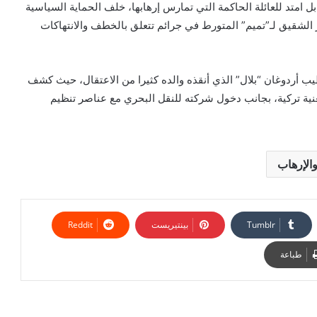
امتد للعائلة الحاكمة التي تمارس إرهابها، خلف الحماية السياسية
ر الشقيق لـ”تميم” المتورط في جرائم تتعلق بالخطف والانتهاكات
أردوغان “بلال” الذي أنقذه والده كثيرا من الاعتقال، حيث كشف
ية تركية، بجانب دخول شركته للنقل البحري مع عناصر تنظيم
والإرهاب
بينتيريست
طباعة