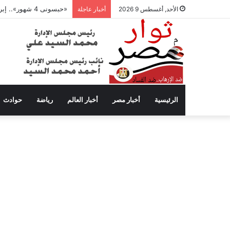
«حبسونى 4 شهور».. إبراهيم سعيد يفتح النار على ابنتيه: والله ما مسامحكم
الأحد, أغسطس 9 2026
أخبار عاجلة
الرئيسية
أخبار مصر
أخبار العالم
رياضة
حوادث