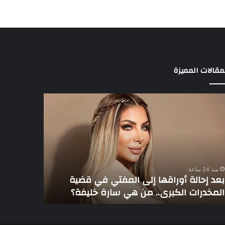
مقالات المميزة
د
3
الة
لاعبين
راقها
يخطفون
ى
أنظار
مفتي
عموتة
في
ية
الأهلي
منذ 24 ساعة
مخدرات
بعد إحالة أوراقها إلى المفتي في قضية
منذ 24 ساعة
كبرى..
المخدرات الكبرى.. من هي سارة خليفة؟
3 لاعبين يخطفون أنظار عموتة في الأهلي
رة