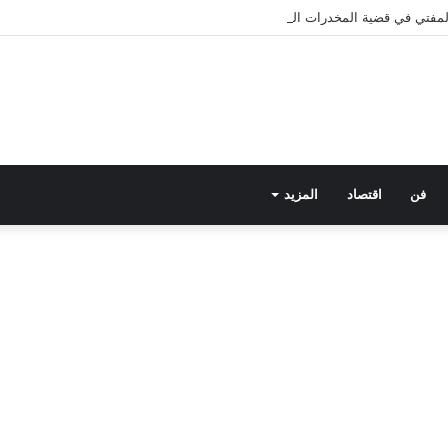
 المفتي في قضية المخدرات الكبرى.. من هي سارة خليفة؟
فن
اقتصاد
المزيد