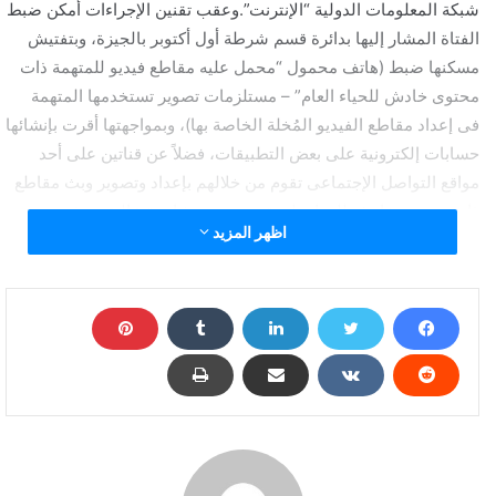
شبكة المعلومات الدولية “الإنترنت”.وعقب تقنين الإجراءات أمكن ضبط
الفتاة المشار إليها بدائرة قسم شرطة أول أكتوبر بالجيزة، وبتفتيش
مسكنها ضبط (هاتف محمول “محمل عليه مقاطع فيديو للمتهمة ذات
محتوى خادش للحياء العام” – مستلزمات تصوير تستخدمها المتهمة
فى إعداد مقاطع الفيديو المُخلة الخاصة بها)، وبمواجهتها أقرت بإنشائها
حسابات إلكترونية على بعض التطبيقات، فضلاً عن قناتين على أحد
مواقع التواصل الإجتماعى تقوم من خلالهم بإعداد وتصوير وبث مقاطع
ذات محتوى خادش للحياء، لتحقيق نسب مشاهدة عالية بهدف
اظهر المزيد
الحصول على إستفادة وربح مادى، كما أقرت بإعتيادها ممارسة
الأعمال المنافية للآداب من خلال مواقع التواصل الإجتماعى مقابل
مبالغ مالية .
تفاصيل القبض على فتاة التيك توك هدير الهادي