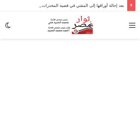
بعد إحالة أوراقها إلى المفتي في قضية المخدرات الكبرى.. من هي سارة خليفة؟
القائمة
ال
ال