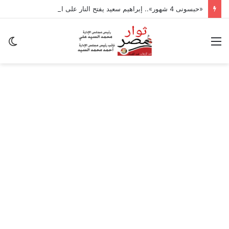
«حبسونى 4 شهور».. إبراهيم سعيد يفتح النار على ابنتيه: والله ما مسامحكم
القائمة
ال
ال