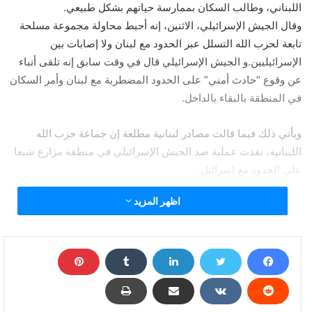
اللبناني، وطالب السكان بممارسة حياتهم بشكل طبيعي.
وقال الجيش الإسرائيلي، الاثنين، إنه أحبط محاولة مجموعة مسلحة
تابعة لحزب الله التسلل عبر الحدود مع لبنان ولا إصابات بين
الإسرائيليين.و الجيش الإسرائيلي قال في وقت سابق إنه تلقى أنباء
عن وقوع “حادث أمني” على الحدود المضطربة مع لبنان وأمر السكان
في المنطقة بالبقاء بالداخل.
ويأتي ذلك فيما قالت مصادر لبنانية مطلعة إن جماعة حزب الله
اللبنانية، نفذت عملية ضد الجيش الإسرائيلي في منطقة مزارع شبعا
على الحدود مع إسرائيل.
اظهر المزيد
وأشار أحد المصادر إلى أن عملية حزب الله جاءت رداً على هجوم
إسرائيلي قُتل فيه عضو في الجماعة في سوريا الأسبوع الماضي.
جاء ذلك فيما تأهبت إسرائيل لمناوشات محتملة من قبل حزب الله
اللبناني المسلح، وتزايدت التوترات منذ قتلت غارة إسرائيلية جوية في
سوريا مسلحاً بارزاً لحزب الله الأسبوع الماضي.
وقع ذلك في منطقة مزارع شبعا، التي احتلتها إسرائيل عام 1967