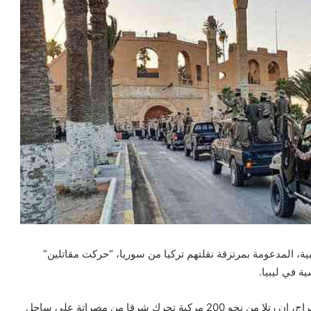
ة، المدعومة بمرتزقة نقلتهم تركيا من سوريا، “حركت مقاتلين”
ة في ليبيا.
وقال شهود عيان وقادة في الميليشيات التابعة لـحكومة السراج، إن رتلا من نحو 200 مركبة تحرك شرقا من مصراتة على ساحل