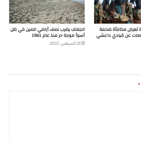
دة تعرض مكافأة ضخمة
الجفاف يضرب نصف أراضي الصين في ظل
ومات عن قيادي داعشي
أسوأ موجة حر منذ عام 1961
25 أغسطس، 2022
*