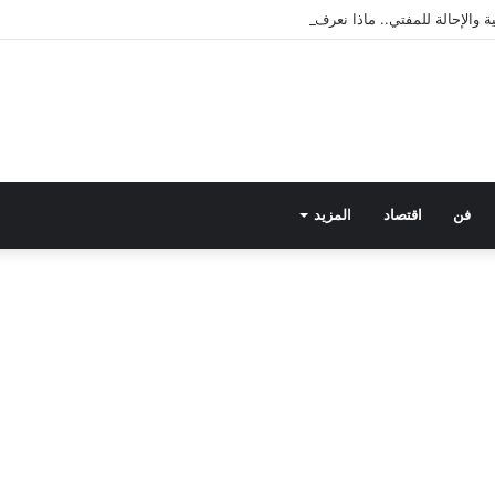
 والإحالة للمفتي.. ماذا نعرف عن علاقة سارة خليفة بـ”فتحي الأبيض”؟
فن
اقتصاد
المزيد