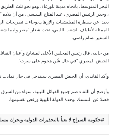
البحر المتوسط، باتجاه مدينة تاورغاء، وهو نحو ثلث الطري
، وحذر الرئيس المصري، عبد الفتاح السيسي، من أن بلاده 
بعيدا عن سيطرة الميليشيات والإرهاب.وجاءت تصريحات الرئي
الممثلة لأطياف الشعب الليبي، تحت شعار “مصر وليبيا شعب
السفير بسام راضي.
من جانبه، قال رئيس المجلس الأعلى لمشايخ وأعيان القبائل 
الجيش المصري “في حال شُن هجوم على سرت”.
وأكد الفاندي، أن الجيش المصري سيتدخل في حال تمادت تركيا
وأوضح أن اللقاء ضم جميع القبائل الليبية، سواء من الشرق أو
فضلا عن التمسك بوحدة الدولة الليبية ورفض تقسيمها.
حكومة السراج لا تعبأ بالتحذيرات الدولية وتحرك مسل