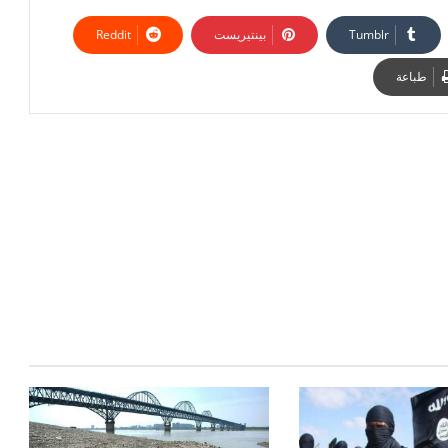
بينتيريست
طباعة