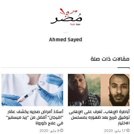
هتحصل في 20 ديسمبر دي محصلتش من 600 سنة، وبعدها كل حاجة
في العالم هتتغير، حياة جديدة هتظهر، واللي كان بيتقبل مش هيتقبل،
وأنظمة دول كبيرة جدا هتتغير وهنشوف عالم تانى خالص، وهذا الحدث
سيستمر لمدة 20 عاما مقبلاً”.
Ahmed Sayed
خبيرة أبراج: كورونا ستنتهى وتبدأ كارثة أخرى
مقالات ذات صلة
أباطرة الإرهاب.. تعرف على الإرهابى
أستاذ أمراض صدريه يكشف عقار
توفيق فريج بعد ظهوره بمسلسل
“افيجان” أفضل من “ريد ميسفير”
الاختيار
في علاج كورونا
17 مايو، 2020
9 مايو، 2020