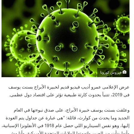
فيروس كورونا
عرض الإعلامى عمرو أديب فيديو قديم لخبيرة الأبراج بسنت يوسف
فى 2019، تتنبأ بحدوث كارثة طبيعية تؤثر على اقتصاد دول عظمى.
وعلقت بسنت يوسف خبيرة الأبراج، على صدق نبوءتها في العام
الجديد وما يحدث من كوارث، قائلة: “هى عبارة عن جداول يتم العودة
إليها، وهو نفس السيناريو اللي حصل عام 1918 في الأنفلونزا الإسبانية،
وأنها بدأت من الصين واتهمتها الولايات المتحدة الأمريكية، وأنا مش