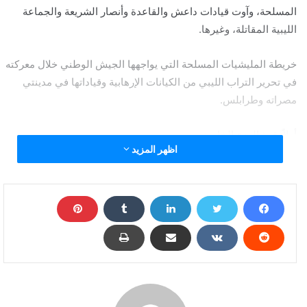
المسلحة، وآوت قيادات داعش والقاعدة وأنصار الشريعة والجماعة
الليبية المقاتلة، وغيرها.
خريطة المليشيات المسلحة التي يواجهها الجيش الوطني خلال معركته
في تحرير التراب الليبي من الكيانات الإرهابية وقياداتها في مدينتي
مصراته وطرابلس.
أولاً: قوة الردع الخاصة
اظهر المزيد
تعد قوة الردع الخاصة الأكثر تسليحا وعددا، وتشكلت عام 2012 في
طرابلس، ويبلغ عددها ما يقرب من 5 آلاف مقاتل غالبيتهم من الشباب،
ويقودها الإرهابي عبد الرؤوف كارة، ويرتبط بعلاقات واتصالات وثيقة مع
حركة النهضة التونسية، وتتخذ المليشيا المسلحة من قاعدة معيتيقة
مقرا لها وتورطت في تهريب السلاح والعناصر الإرهابية من ليبيا إلى
تركيا والعكس، وتمتلك قوة الردع أسلحة ثقيلة ومتوسطة ضخمة
حصلت عليها من قطر وتركيا.