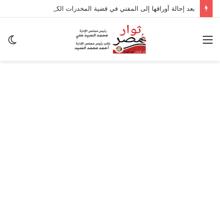
بعد إحالة أوراقها إلى المفتي في قضية المخدرات الكبرى.. من هي سارة خليفة؟
القائمة
ال
ال