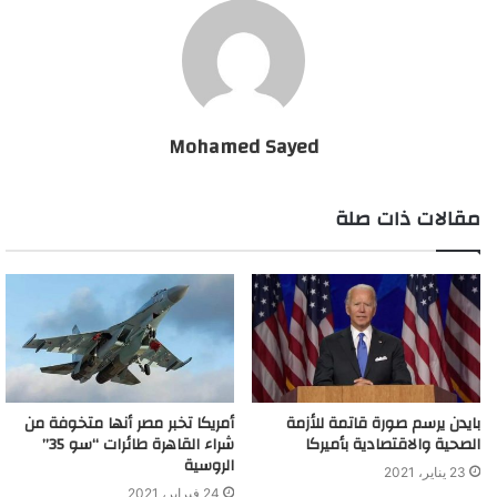
فإنها ستؤدي إلى هزيمة أنقرة “بشكل مؤكد”. وما يعزز هذا السيناريو
امتلاك مصر لأسلحة متطورة، بالإضافة إلى خبرة قواتها في المناطق
الصحراوية.
واعتبر الموقع أن أردوغان هو من “أكثر اللاعبين عدوانية ودموية” في
Mohamed Sayed
ليبيا، وأن تدخله في بلد عربي لا يعتبر مفاجئاً “خاصة أن أنقرة تحاول
إحياء الإرث الاستعماري للإمبراطورية العثمانية”.
مقالات ذات صلة
خطط تركية للتعامل مع تدخل مصري عسكري في ليبيا
بايدن يرسم صورة قاتمة للأزمة
أمريكا تخبر مصر أنها متخوفة من
الصحية والاقتصادية بأميركا
شراء القاهرة طائرات “سو 35”
الروسية
23 يناير، 2021
24 فبراير، 2021