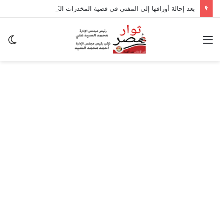
بعد إحالة أوراقها إلى المفتي في قضية المخدرات الكبرى.. من هي سارة خليفة؟
القائمة
ال
ال