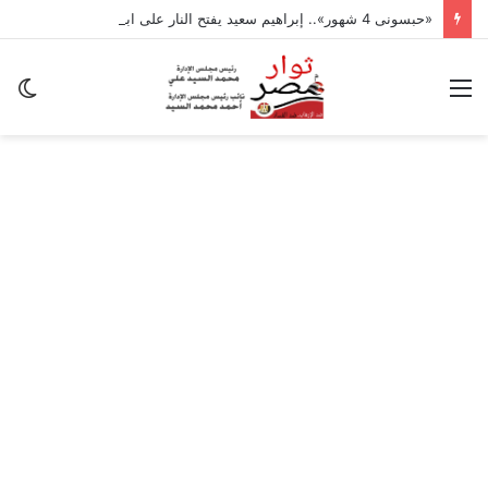
«حبسونى 4 شهور».. إبراهيم سعيد يفتح النار على ابنتيه: والله ما مسامحكم
القائمة
ال
ال