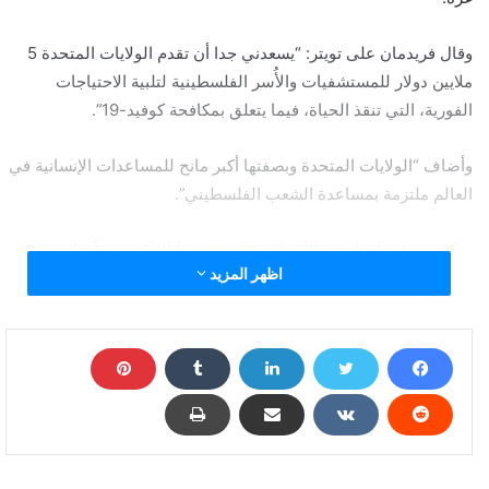
وقال فريدمان على تويتر: “يسعدني جدا أن تقدم الولايات المتحدة 5
ملايين دولار للمستشفيات والأُسر الفلسطينية لتلبية الاحتياجات
الفورية، التي تنقذ الحياة، فيما يتعلق بمكافحة كوفيد-19”.
وأضاف “الولايات المتحدة وبصفتها أكبر مانح للمساعدات الإنسانية في
العالم ملتزمة بمساعدة الشعب الفلسطيني”.
وذكرت وزارة الخارجية الأميركية على موقعها الإلكتروني أن الخمسة
اظهر المزيد
ملايين دولار ستكون بمثابة مساعدة دولية في حالات الكوارث من
الوكالة الأميركية للتنمية الدولية، فيما لم يصدر تعليق من جانب
الفلسطينيين.
وقلصت إدارة ترامب منذ عام 2018 مئات ملايين الدولارات من
المساعدات للفلسطينيين، واعتبر كثيرون التخفيضات محاولة للضغط
على الفلسطينيين للعودة لمائدة التفاوض في محادثات السلام مع
إسرائيل.