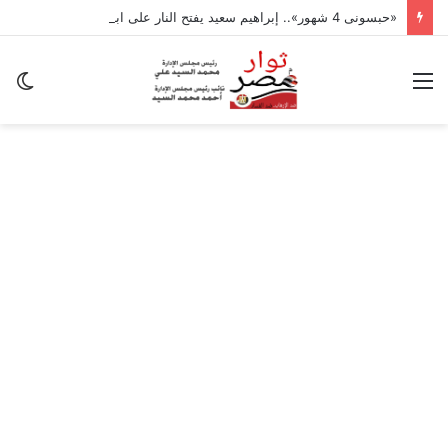
«حبسونى 4 شهور».. إبراهيم سعيد يفتح النار على ابنتيه: والله ما مسامحكم
القائمة
ال
ال