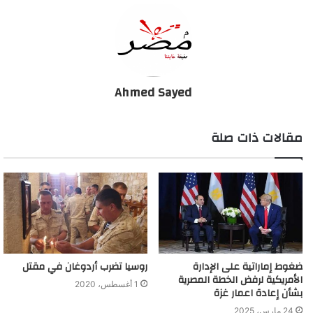
وقاطع الفلسطينيون جهود ترامب للسلام منذ 2017 واتهموه بالانحياز
لإسرائيل بعد أن أعلن القدس عاصمة لإسرائيل ثم نقل السفارة
الأميركية إليها من تل أبيب بعد ذلك.
Ahmed Sayed
وأعلن ترامب خطته للشرق الأوسط في يناير، وبينما رحبت بها
إسرائيل، رفضها الفلسطينيون بشكل مطلق، وذلك لأنها، في جزء منها،
مقالات ذات صلة
تؤيد احتفاظ إسرائيل بمستوطناتها في أراضي الضفة الغربية، التي
استولت عليها في حرب عام 1967.
دعم أميركي للفلسطينيين بـ5 ملايين دولار
ضغوط إماراتية على الإدارة
روسيا تضرب أردوغان في مقتل
الأمريكية لرفض الخطة المصرية
1 أغسطس، 2020
بشأن إعادة اعمار غزة
24 مارس، 2025