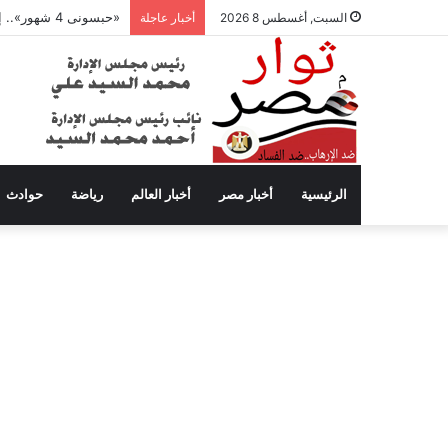
«حبسونى 4 شهور».. إبراهيم سعيد يفتح النار على ابنتيه: والله ما مسامحكم
السبت, أغسطس 8 2026
أخبار عاجلة
الرئيسية
أخبار مصر
أخبار العالم
رياضة
حوادث