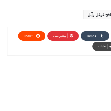
فح غوغل وآبل
بينتيريست
طباعة