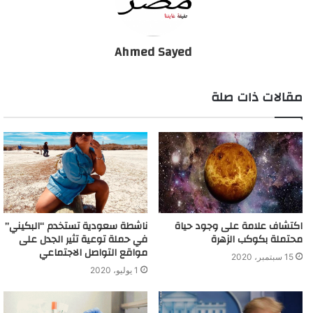
“كيفزارا” المستخدم لعلاج الروماتيزم كدواء محتمل لكوفيد-19 وهو
عقار تصنعه مع شركة ريغينيرون.
Ahmed Sayed
وذكرت المفوضية الأوروبية أنه ليس هناك أدلة بعد على أن هيدروكسي
كلوروكوين فعال في شفاء مرضى كورونا.
مقالات ذات صلة
دواء لعلاج فيروس كورونا.. وشرط وحيد لتسريع إنتاجه
اكتشاف علامة على وجود حياة
ناشطة سعودية تستخدم “البكيني”
محتملة بكوكب الزهرة
في حملة توعية تثير الجدل على
مواقع التواصل الاجتماعي
15 سبتمبر، 2020
1 يوليو، 2020