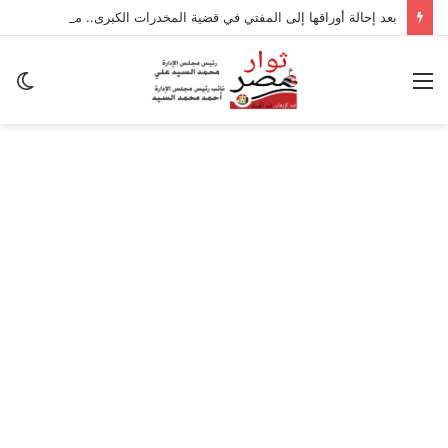
بعد إحالة أوراقها إلى المفتي في قضية المخدرات الكبرى.. من هي سارة خليفة؟
القائمة
ال
ال