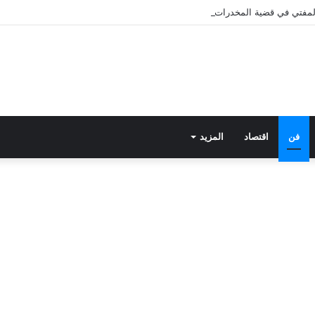
 المفتي في قضية المخدرات الكبرى.. من هي سارة خليفة؟
فن
اقتصاد
المزيد