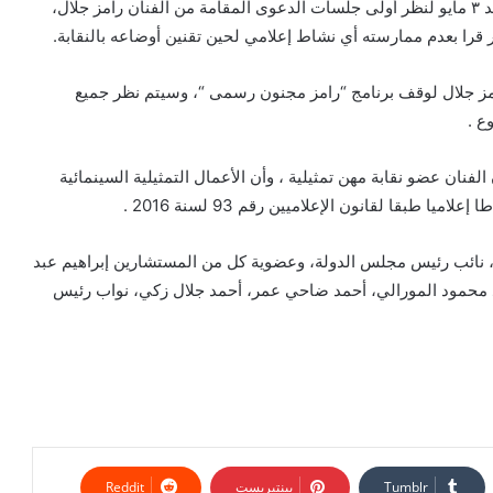
حددت محكمة القضاء الإدارى الدائرة الثانية ، جلسة غدًا الأحد ٣ مايو لنظر أولى جلسات الدعوى المقامة من الفنان رامز جلال،
ر قرا بعدم ممارسته أي نشاط إعلامي لحين تقنين أوضاعه بالنقابة.
ز جلال لوقف برنامج “رامز مجنون رسمى “، وسيتم نظر جميع
ع .
لفنان عضو نقابة مهن تمثيلية ، وأن الأعمال التمثيلية السينمائية
يا طبقا لقانون الإعلاميين رقم 93 لسنة 2016 .
ق، نائب رئيس مجلس الدولة، وعضوية كل من المستشارين إبراهيم عبد
د محمود المورالي، أحمد ضاحي عمر، أحمد جلال زكي، نواب رئيس
بينتيريست