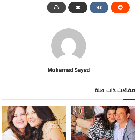
وكان منتخب مصر نجح في حجز بطاقة التأهل إلى دور الـ16 بعدما
تفوق على نظيره الأسترالي بركلات الترجيح، عقب مواجهة قوية
أقيمت على ملعب «أيه تي أند تي» بمدينة دالاس الأمريكية، ضمن
منافسات دور الـ32 من بطولة كأس العالم 2026، المقامة في
الولايات المتحدة وكندا والمكسيك.
Mohamed Sayed
رامي إمام بفرحة هستيرية بعد تأهل مصر إلى دور الـ16
بكأس العالم بمشاركة أسرة الزعيم
مقالات ذات صلة