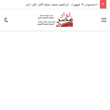
«حبسونى 4 شهور».. إبراهيم سعيد يفتح النار على ابنتيه: والله ما مسامحكم
القائمة
ال
ال