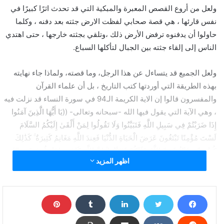
ولعل من أروع القصص المعبرة والمبكية التي قد تحدث اثرًا كبيرًا في
نفس قارئها ، هي قصة صحابي لفظت الارض جثته بعد دفنه ، وكلما
حاولوا أن يدفنوه ترفض الأرض ذلك ،وتلقي بجثته خارجها ، حتى اهتدي
الناس إلى إلقاء جثته بين الجبال لتأكلها السباع.
ولعل الجميع قد يتساءل عن هذا الرجل، وما قصته، ولماذا جاء نهايته
بهذه الطريقة التي أوردتها كتب التاريخ ، بل أن علماء القرآن
والمفسرون قالوا إن الاية الكريمة الـ94 في سورة النساء قد نزلت فيه
، وهي الآية التي يقول فيها الله -سبحانه وتعالى- ((يَا أَيُّهَا الَّذِينَ آمَنُوا
إِذَا ضَرَبْتُمْ فِي سَبِيلِ اللَّهِ فَتَبَيَّنُوا وَلَا تَقُولُوا لِمَنْ أَلْقَىٰ إِلَيْكُمُ السَّلَامَ
لَسْتَ مُؤْمِنًا تَبْتَغُونَ عَرَضَ الْحَيَاةِ الدُّنْيَا فَعِندَ اللَّهِ مَغَانِمُ كَثِيرَةٌ ۚ كَذَٰلِكَ
كُنتُم مِّن قَبْلُ فَمَنَّ اللَّهُ عَلَيْكُمْ فَتَبَيَّنُوا ۚ إِنَّ اللَّهَ كَانَ بِمَا تَعْمَلُونَ خَبِيرًا)).
اظهر المزيد
وعن قصة هذا الصحابي الذي يُقال أن اسمه هو “محلم بن جثامة” ،
يُقال أن رسول الله صلى الله عليه وسلم كان يجهز جيش المسلمين
لفتح مكة ، وقد أراد ان يضلل أعدائه ذات يوم ويوهمهم أنه سوف يسير
بجيشه في اتجاه غير الاتجاه الذي حدده لمسير الجيش ، فقام النبي