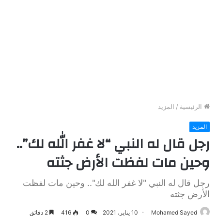
الرئيسية
/
المزيد
المزيد
رجل قال له النبي “لا غفر الله لك”..
وحين مات لفظت الأرض جثته
رجل قال له النبي "لا غفر الله لك".. وحين مات لفظت
الأرض جثته
Mohamed Sayed
10 يناير، 2021
0
416
2 دقائق