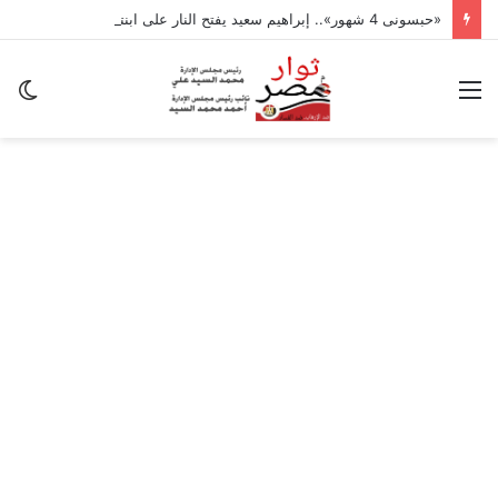
«حبسونى 4 شهور».. إبراهيم سعيد يفتح النار على ابنتيه: والله ما مسامحكم
القائمة
ال
ال