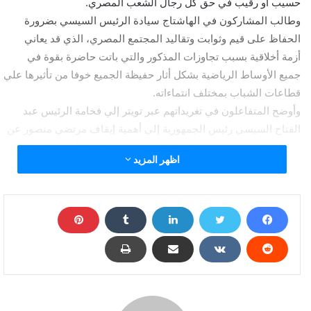
حسيب أو رقيب في حق كل رجال الشعب المصري.
وطالب المشاركون في الهاشتاج سيادة الرئيس السيسي بضرورة
الحفاظ على قيم وثوابت وتقاليد المجتمع المصري، الذي قد يعاني
أزمة أخلاقية بسبب تجاوزات المذكور والتي باتت حاضرة بقوة في
جميع الأوساط الرياضية بشكل أثار حفيظة الجميع خوفا من تأثيرها علي
قطاعات الشباب بمختلف انتماءاته.
وأوضح المتفاعلون في تغريداتهم عبر تويتر إلي فخامة الرئيس عبد
الفتاح السيسي رئيس الجمهورية إلي أهمية إيقاف مرتضي منصور عن
تجاوزاته التي تسببت في اشعال الفتنة بين جماهير الأهلي والزمالك
اظهر المزيد
بسبب تصريحاته التي اطلقها طوال الفترة الماضية وتسببت في نار
الوقيعة بين جماهير ومسئولي القطبين.
رواد السوشيال ميديا يطالبون الرئيس بمحاسبة مرتضى
منصور