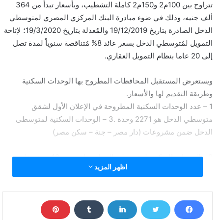
تتراوح بين 100م2 و150م2 كاملة التشطيب، وبأسعار تبدأ من 364
ألف جنيه، وذلك في ضوء مبادرة البنك المركزي المصري لمتوسطي
الدخل الصادرة بتاريخ 19/12/2019 والمُعدلة بتاريخ 19/3/2020؛ لإتاحة
التمويل لمُتوسطي الدخل بسعر عائد 8% مُتناقصة سنوياً لمدة تصل
إلى 20 عاما بنظام التمويل العقاري.
ويستعرض المستقبل المحافظات المطروح بها الوحدات السكنية
وطريقة التقديم لها والأسعار.
1 – عدد الوحدات السكنية المطروحة في الإعلان الأول لشقق
متوسطي الدخل هو 2271 وحدة .3 – الوحدات السكنية لمتوسطى
الدخل ضمن مشروعات (دار مصر – جنة – سكن مصر)
2 – الوحدات السكنية لمتوسطى الدخل مطروحة بـ 13 مدينة على
اظهر المزيد
مستوى 9 محافظات: وهي القاهرة – الجيزة – القليوبية – المنوفية –
الشرقية – أسيوط – دمياط – المنيا – قنا)
.3 – الوحدات السكنية لمتوسطى الدخل ضمن مشروعات (دار مصر –
جنة – سكن مصر)مشروعات الوحدات السكنية لمتوسطي الدخل