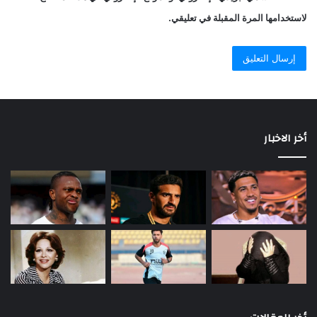
حتى الأحد 20/9/2020 لحجز الوحدة السكنية من خلال دخول المواطن
لاستخدامها المرة المقبلة في تعليقي.
مرة أخرى على البوابة الإلكترونية للصندوق
cservices.shmff.gov.eg، حيث يقوم بكتابة الكود الخاص بالوحدة
السكنية المطلوب حجزها من النماذج المتاحة بكراسة الشروط
المنشورة على الموقع، مع العلم أنه يمكن للعميل تعديل رغبة الحجز
خلال تلك الفترة بحيث تكون العبرة بالاختيار النهائي للعميل، ولكن
بشرط أن يكون مبلغ مقدم جدية الحجز السابق سداده كافيا لحجز
الوحدة السكنية المُختارة.
أخر الاخبار
10 – يتم سداد نسبة 10% من إجمالي ثمن الوحدة كمبلغ استكمال
لمُقدم جدية الحجز بعد ثلاثة أشهر من تاريخ غلق الحجز بالموقع
الإلكتروني، حيث سيتم اتاحة شهر كحد أقصى لسداد المبلغ المطلوب،
وذلك بنفس الطريقة السابق السداد بها لمُقدم جدية الحجز.
سدد على 20 سنة.. واحصل على شقة كاملة التشطيب
لمتوسطي الدخل