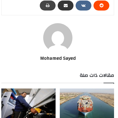
4 – سيتم فتح باب سداد مقدمات جدية الحجز المطلوبة للمشروعات
الثلاثة، وإتاحة الإطلاع على كراسة الشروط المُرفقة بالموقع الإلكتروني
بالإضافة إلى تسجيل البيانات الخاصة بصاحب الطلب وتقديم طلب
حجز الوحدة السكنية لمدة شهر بداية من يوم الأحد الموافق
19/7/2020 حتى الخميس الموافق 20/8/2020.5
٥_سيتم التقديم من خلال البوابة الإلكترونية للصندوق
cservices.shmff.gov.eg، وذلك وفقاً للخطوات التالية: الدخول على
الموقع الإلكتروني للصندوق لإنشاء الحساب، حيث يقوم مقدم الطلب
Mohamed Sayed
بإنشاء حساب خاص به بالضغط على تسجيل من أعلى الصفحة
الرئيسية على اليسار.
مقالات ذات صلة
6 – يقوم بملء استمارة التسجيل ببياناته الأساسية وبعد إنشاء الحساب
ستصل رسالة نصية (SMS) لمقدم الطلب على رقم التليفون المحمول
الذي قام بتسجيله على الموقع (يجب التأكد من صحة رقم الهاتف
المُسجل بالموقع الإلكترونى نظراً لورود عدد من المُراسلات عليه خلال
مراحل العمل المُختلفة على الطلب)، حيث تتضمن الرسالة رقماً كودياً
يقوم مقدم الطلب بإدخاله على الموقع لإتمام عملية التسجيل، ويقوم