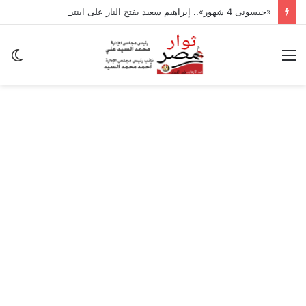
«حبسونى 4 شهور».. إبراهيم سعيد يفتح النار على ابنتيه: والله ما مسامحكم
القائمة
ال
ال