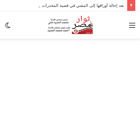
بعد إحالة أوراقها إلى المفتي في قضية المخدرات الكبرى.. من هي سارة خليفة؟
القائمة
ال
ال