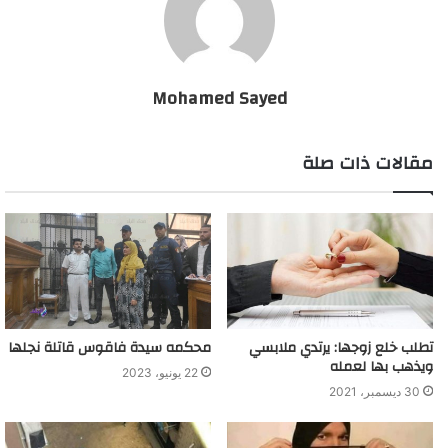
لكن فجأة دخلت طفلة إلى المنزل وعند مشاهدتها ما يحصل بدأت
بالصراخ مما اضطر الجانية للهروب كي لا ينكشف أمرها.
Mohamed Sayed
طفلة تمنع جريمة قتل مروعة
مقالات ذات صلة
تطلب خلع زوجها: يرتدي ملابسي
محكمه سيدة فاقوس قاتلة نجلها
ويذهب بها لعمله
22 يونيو، 2023
30 ديسمبر، 2021