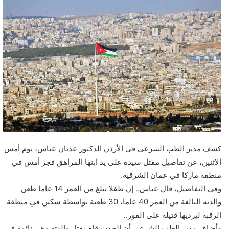
كشف مدير الطب الشرعي في الأردن الدكتور عدنان عباس، يوم أمس
الاثنين، عن تفاصيل مقتل سيدة على يد ابنها المراهق فجر أمس في
منطقة ماركا في عمان الشرقية.
وفي التفاصيل، قال عباس.. إن طفلا يبلغ من العمر 14 عاما طعن
والدته البالغة من العمر 40 عاما، 30 طعنة بواسطة سكين في منطقة
الرقبة ليرديها قتيلة على الفور..
وأضاف مدير الطب الشرعي أن الحدث قام بقتل والدته وهي نائمة في