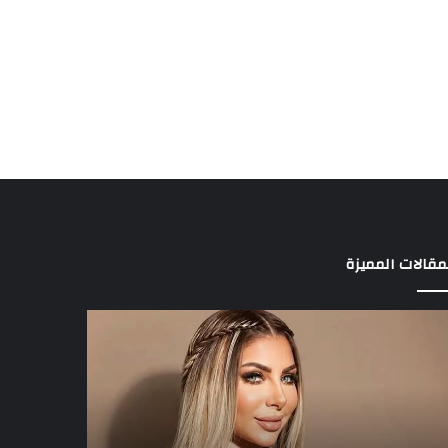
مقالات المميزة
د
3
الة
لاعبين
راقها
يخطفون
ى
أنظار
مفتي
عموتة
في
ية
الأهلي