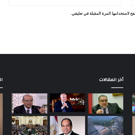
ح لاستخدامها المرة المقبلة في تعليقي.
أخر المقالات
ال
مباريات
بع
الأهلي
إح
في
أو
الدوري
إل
المصري
ال
بالدور
في
الأول
قض