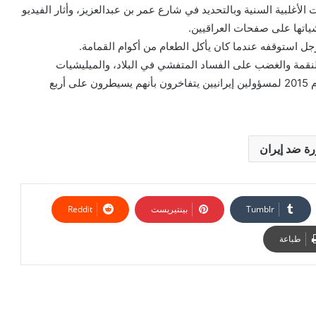
أغلبية السنية وبالتحديد في شارع عمر بن عبدالعزيز، وأثار الفيديو
ياتها على صفحات العراقيين.
استوقفه عندما كان يأكل الطعام من أكوام القمامة.
نقمة والغضب على الفساد المتفشي في البلاد، والميليشيات
الموالية لإيران وحال العراقيين. واستذكروا تصريحاً، يعود لعام 2015 لمسؤولين إيرانيين يتفاخرون بأنهم يسيطرون على أربع
ة ضد إيران
بينتيريست
طباعة