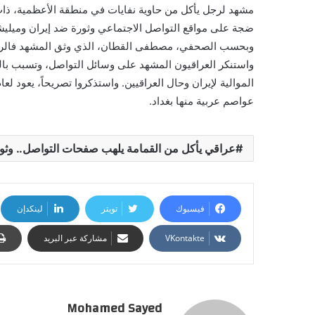
مشهد لرجل يأكل من حاوية نفايات في منطقة الأعظمية، ذات ال
ضجة على مواقع التواصل الاجتماعي وثورة ضد إيران وميليش
وبحسب الصحفي، مصطفى القطان، الذي وثق المشهد فالرجل 
واستنكر العراقيون المشهد على وسائل التواصل، وتسبب بال
عواصم عربية منها بغداد.
عراقي يأكل من القمامة يلهب صفحات التواصل.. وثور
فيسبوك
تويتر
لينكدإن
مشاركة عبر البريد
Mohamed Sayed