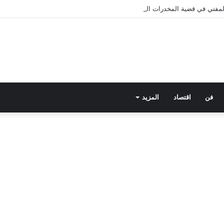
 المفتي في قضية المخدرات الكبرى.. من هي سارة خليفة؟
فن
اقتصاد
المزيد