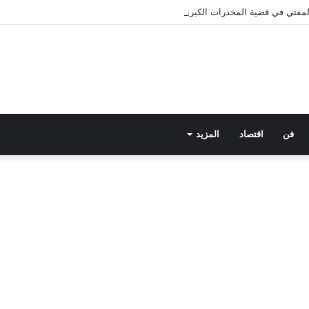
 المفتي في قضية المخدرات الكبرى.. من هي سارة خليفة؟
فن
اقتصاد
المزيد