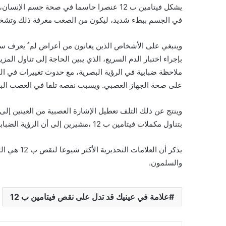
يشكل فیتامین ب 12 عنصرا حاسما في صحة جسم 
في الجسم ببطء شديد، لیكون من الصعب معرفة ذلك وتشخی
وينبغي على الأشخاص الذين يعانون من أعراض لم ُ يعرف سببھا
بإجراء اختبار الدم السريع، الذي يبین الحاجة إلى تناول الم
على صحة الجھاز العصبي. ويسبب نقصه تلفا في العصب البص
وينتج عن ذلك التلف تعطیل الإشارة العصبیة من العینین إل
بتناول مكملات فیتامین ب 12 ،مشیرين إلى أن الرؤية الضبابیة لا تعني بالضرورة نقص ب 12، فقد يكون لھا سبب آخر، .
يذكر أن الع
والسلمون.
علامة في عينيك قد تدل على نقص فيتامين ب 12