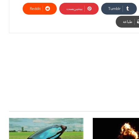
بينتيريست
طباعة