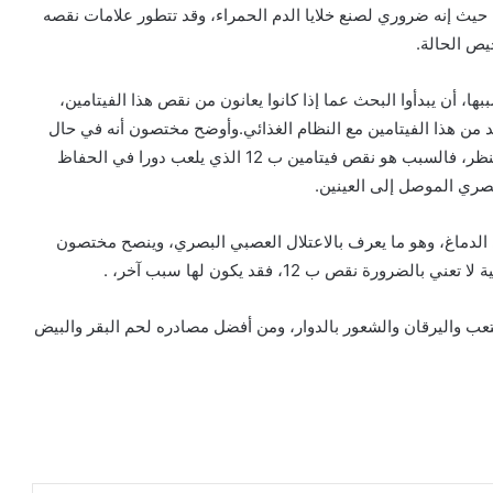
الإنسان، حیث إنه ضروري لصنع خلايا الدم الحمراء، وقد تتطور علامات نقصه
ص الحالة.
، أن يبدأوا البحث عما إذا كانوا يعانون من نقص ھذا الفیتامین،
زيد من ھذا الفیتامین مع النظام الغذائي.وأوضح مختصون أنه في حال
ملاحظة ضبابیة في الرؤية البصرية، مع حدوث تغییرات في النظر، فالسبب ھو نقص فیتامین ب 12 الذي يلعب دورا في الحفاظ
ري الموصل إلى العینین.
ى الدماغ، وهو ما يعرف بالاعتلال العصبي البصري، وينصح مختصون
لامات التحذيرية الأكثر شیوعا لنقص ب 12 ھي التعب والیرقان والشعور بالدوار، ومن أفضل مصادره لحم البقر والبیض