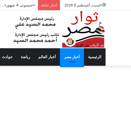
«حبسونى 4 شهور».. إبراهيم سعيد يفتح النار على ابنتيه: والله ما مسامحكم
السبت, أغسطس 8 2026
أخبار عاجلة
الرئيسية
أخبار مصر
أخبار العالم
رياضة
حوادث