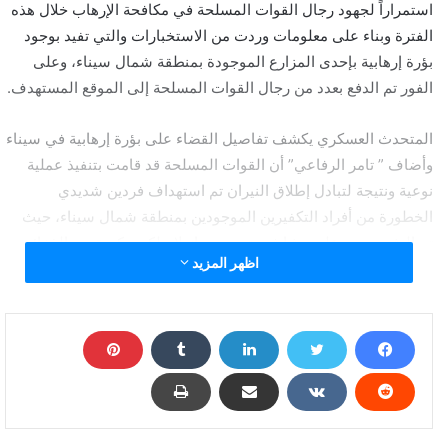
استمراراً لجهود رجال القوات المسلحة في مكافحة الإرهاب خلال هذه
الفترة وبناء على معلومات وردت من الاستخبارات والتي تفيد بوجود
بؤرة إرهابية بإحدى المزارع الموجودة بمنطقة شمال سيناء، وعلى
الفور تم الدفع بعدد من رجال القوات المسلحة إلى الموقع المستهدف.
المتحدث العسكري يكشف تفاصيل القضاء على بؤرة إرهابية في سيناء
وأضاف ” تامر الرفاعي” أن القوات المسلحة قد قامت بتنفيذ عملية
نوعية ونتيجة لتبادل إطلاق النيران تم استهداف فردين شديدي
الخطورة من أفراد التكفيرين الموجودين بمنطقة شمال سيناء، حيث
تم العثور معهم على رشاش متعدد وجهاز لاسلكي وكمية من الذخائر
اظهر المزيد
من أجل استخدامها.
عملية عسكرية جديدة في سيناء بعد ساعات من حادث بئر
العبد الإرهابي