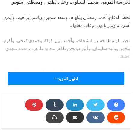
لحراسة المرمى: محمد الشناوي، وعلي لطفي، ومصطفى شوبير
لخط الدفاع: أحمد رمضان بيكهام، وسعد سمير، وياسر إبراهيم، وأيمن
أشرف، وبدر بانون، وعلي معلول.
لخط الوسط: حسين الشحات، وأحمد نبيل كوكا، وحمدي فتحي، وأكرم
توفيق ووليد سليمان، وأليو ديانج، وطاهر محمد طاهر، ومحمد مجدي
أفشة،
لخط الهجوم: محمد شريف، ومحمود كهربا، وصلاح محسن، ووالتر
اظهر المزيد
بواليا.
عودة الشناوي وظهور والتر بواليا.. قائمة الأهلي لمواجهة
سيراميكا