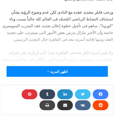
ورحب فايلر بتجديد عقده مع النادى لكن عدم وضوح الرؤية بشأن
استئناف النشاط الرياضى المُجمّد فى العالم كله حالياً بسبب وباء
“كورونا”، ساهم فى تأجيل خطوة إعلان تجديد عقد المدرب السويسرى
خاصة وأن الأخير مازال يدرس بعض الأمور التى ستترتب على تجديد
العقد ومنها إقامة أسرته معه فى القاهرة حال التجديد الرسمي.
ولا تقيم أسرة فايلر معه فى القاهرة حيث تأتى لزيارته على فترات
متباعدة من سويسرا، ويرغب المدير الفنى للأهلى فى بقاء أسرته معه
فى مصر عند التجديد للأهلى، وهو ما سيتم حسمه عقب عودة النشاط
اظهر المزيد
واستئناف حركة الطيران.
واستقر الأهلى على رفع رينيه فايلر ومعه جهازه المعاون المكوّن من
ديفيد سيزار المدرب العام وميشيل يانكون مدرب حراس المرمى
وتوماس بينكيللى مدرب أحمال من 185 ألف دولار إلى 200 ألف دولار
شهرياً فى الموسم المقبل، وذلك خلال المفاوضات التى يقودها
محمود الخطيب رئيس النادى مع المدرب السويسرى.