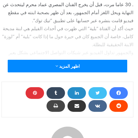
. 30 عاما مرت، قبل أن يخرج الفنان المصري عماد محرم ليتحدث عن
النهاية ويحل اللغز أمام الجمهور، بعد أن ظهر بصحبة ابنته في مقطع
فيديو قامت بنشره عبر حسابها على تطبيق “تيك توك”.
حيث أكد أن الفتاة “بلية” التي ظهرت في أحداث الفيلم هي ابنة مديحة
كامل، خاصة أن الجميع كان في حيرة حول ما إذا كانت “بلية” أم “لوزة”
الابنة الحقيقية للبطلة.
والجمهور تداول الفيديو عبر شبكات التواصل الاجتماعي بشكل يعبر
عن سعادتهم بحل اللغز الذي ظل غامضا لأكثر من ربع قرن، إلا أن هذا
اظهر المزيد
الأمر لم يتسبب إلا في أزمة.
بعدما خرجت مؤلفة الفيلم ماجدة خير الله لتكذب الفنان الذي شارك
في بطولة الفيلم، وتصف ما حدث بتعبير أطلقت عليه “الهيافة
المؤلمة”، وأنها ليست سعيدة بهذه الضجة التي تحدث حول فيلمها بعد
كل هذه السنوات، في ظل الاهتمام بأمور ليست هامة.
.كما أكدت على أن الفنان عماد محرم، لم يكن يعلم أي شيء عن
الأطفال في فيلم “العفاريت”، وما أعلنه هو أمر غير صحيح، خاصة أنه
شارك في التصوير لثلاثة أيام فقط، مشددة على أنه لا يوجد أي فرد من