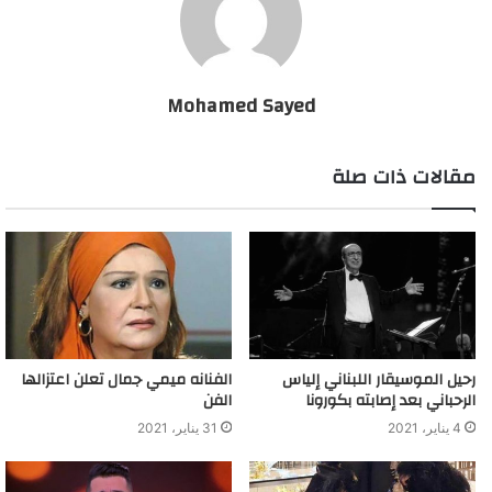
طاقم الفيلم يعلم من هي الابنة الحقيقية لمديحة كامل.
وعلقت على الأمر قائلة “بلاش هبل وادعاء وبحث عن دور”، وسخرت
من عماد محرم بأنها لو كانت تمتلك ثقته وهو يتحدث عن كشفه لسر
Mohamed Sayed
الفيلم، لأصبح لها شأن مغاير في الوقت الحالي.
مقالات ذات صلة
فيلم قدم قبل 30 عاما يتسبب في أزمة
رحيل الموسيقار اللبناني إلياس
الفنانه ميمي جمال تعلن اعتزالها
الرحباني بعد إصابته بكورونا
الفن
4 يناير، 2021
31 يناير، 2021