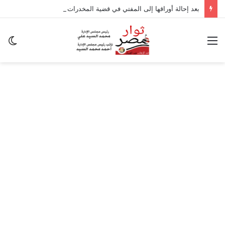
بعد إحالة أوراقها إلى المفتي في قضية المخدرات الكبرى.. من هي سارة خليفة؟
القائمة
ال
ال