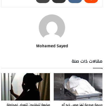
جنيه من محمد رمضان
Mohamed Sayed
مقالات ذات صلة
جريمة مروعة تهز مصر.. ذبح أم
مذيعة تليفزيون تتعرض لمحاولة