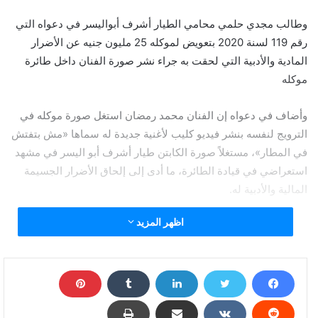
وطالب مجدي حلمي محامي الطيار أشرف أبواليسر في دعواه التي
رقم 119 لسنة 2020 بتعويض لموكله 25 مليون جنيه عن الأضرار
المادية والأدبية التي لحقت به جراء نشر صورة الفنان داخل طائرة
موكله
وأضاف في دعواه إن الفنان محمد رمضان استغل صورة موكله في
الترويج لنفسه بنشر فيديو كليب لأغنية جديدة له سماها «مش بتفتش
في المطار»، مستغلاً صورة الكابتن طيار أشرف أبو اليسر في مشهد
استعراضي في قيادة الطائرة، ما أدى إلى إلحاق الأضرار الجسيمة
المالية والأدبية له.
اظهر المزيد
ووقعت هيئة الطيران المدني، عقوبة على الطيار أشرف أبواليسر
بسحب رخصته مدى الحياة لانتهاكه معايير السلامة أثناء الطيران،
بالإضافة لسحب رخصة مساعده لمدة عام.
قرار المحكمة بقضية تعويض الطيار الموقوف بـ25 مليون