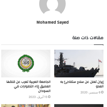
تخفيف الأعباء الإضافية التي تعرضت لها الأسر الفقيرة بسبب جائحة
كورونا.
فتحت تسمية “اللطف معد” أطلق يافاس تلك المبادرة، لمساعدة
Mohamed Sayed
الفقراء بعد أن صدت الحكومة محاولات المعارضة جمع تبرعات للأسر
الفقيرة خلال أزمة كورونا،
مقالات ذات صلة
قصة الرجل الذي أزعج أردوغان
إيران تعلن عن سلاح ستفاجئ به
الجامعة العربية تعرب عن قلقها
العدو
العميق إزاء التطوارات في
السودان
6 سبتمبر، 2020
15 أبريل، 2023