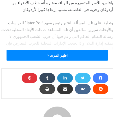
يافاس، للأسر المتضررة من الوباء، معتبرة أنه خطف الأضواء من
أردوغان وحزبه في العاصمة، مسببا إزعاجا كبيرا لأردوغان.
وتعليقا على تلك المسألة، اعتبر رئيس معهد “İstanPol” للدراسات
والأبحاث سيرين سالفين أن تلك المساعدات ذات الأبعاد المحلية تحدت
رسالة النظام الحاكم التي زعم فيها أن حزب الشعب الجمهوري لا
يمكنه إدارة البلاد. وإذا نجحت الإدارات المحلية للحزب المعارض فإن
أردوغان سيكون تحت تهديد كبير.
اظهر المزيد
في حين رأى مركز “Metropoll” للدراسات والأبحاث التركي، أن
شعبية يافاس وكذلك رئيس بلدية إسطنبول التابعين لحزب الشعب
الجمهوري ارتفعت بصورة كبيرة خلال أزمة كورونا.
فلماذا أزعج هذا الاسم أردوغان؟
لعل أكثر المبادرات التي أزعجت الحزب الحاكم، قيام بلدية أنقرة
بتسديد بعض الديون في محلات البقالة عن مواطنين يعانون فقر الحال،
وذلك في إطار حملة خيرية، أطلقها قبل شهرين رئيس البلدية، بهدف