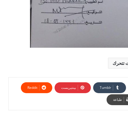
ت تتحرك
بينتيريست
طباعة