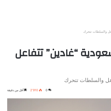
اعل والسلطات تتحرك
عودية “غادين” تتفاعل
اعل والسلطات تتحرك
0
2٬910
أقل من دقيقة