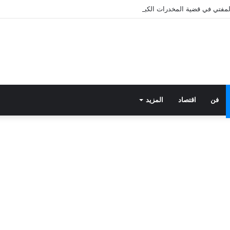
 المفتي في قضية المخدرات الكبرى.. من هي سارة خليفة؟
فن
اقتصاد
المزيد