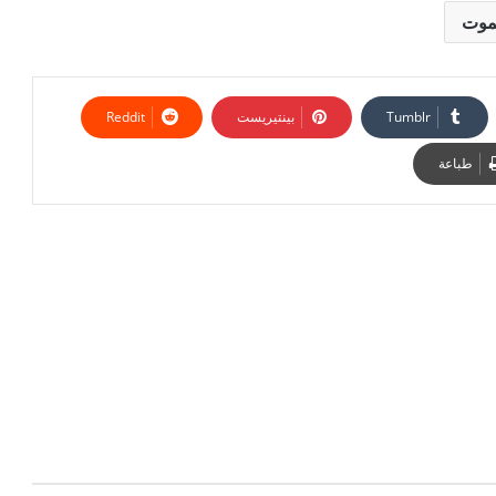
لموت
بينتيريست
طباعة