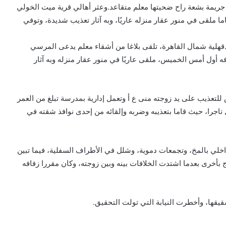
ريمة بشعة راح ضحيتها معلم متقاعد.وعثر أهالي قرية ميت الخولي
التابعة للمدينة على معلم متقاعد يبلغ من العمر 63 عاما ملقى في منور عقار منزله عاريًا، وبه آثار تعذيب شديدة، وتوفي
لية شمال القاهرة، تلقى بلاغا من أشقاء معلم يدعى المرسي
 وكان مقررا حفل زفافه أول أمس الخميس، ملقى عاريًا في منور عقار منزله وبه آثار
للتعذيب على يد زوجته منى ع أ وتعمل إدارية بمدرسة تبلغ من العمر
مال الذي يبلغ من العمر 48 عاما ويعمل تاجرا، حيث قاما بتعذيبه وضربه وإلقائه من إحدى نوافذ شقته في
لي بالمخ، وتجمعات دموية، وشلل في الأطراف السفلية، فيما تبين
 بأخرى بعدما اشتدت الخلافات بينه وبين زوجته، وكان مقررا زفافه
قها، وأخطرت النيابة التي تولت التحقيق.