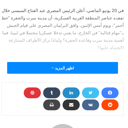
في 20 يونيو الماضي، أعلن الرئيس المصري عبد الفتاح السيسي خلال
تفقده عناصر المنطقة الغربية العسكرية، أن مدينة سرت والجفرة “خط
أحمر”، ويوم أمس الإثنين، وافق البرلمان المصري على قيام الجيش
بـ”مهام قتالية” في الخارج، ما يعني تدخلا عسكريا محتملا في ليبيا، فما
أهمية مدينة سرت وقاعدة الجفرة؟ ولماذا تركز الأطراف المتنازعة
الاهتمام عليها؟
تهديد الأمن القومي
اظهر المزيد
في هذا السياق، يوضح اللواء طيار هشام الحلبي، المستشار بأكاديمية
ناصر العسكرية العليا وعضو المجلس المصري للشؤون الخارجية، أن
لخط سرت والجفرة أهمية كبرى بالنسبة لمصر، وخصوصا أن وصول
“الإرهابين والمرتزقة”، بحسب وصفه، إليها يجعلهم على مسافة أيام
فقط عن الحدود المصرية.
وأضاف الحلبي. أن “سقوط سرت والجفرة يعني عمليا سقوط ليبيا
بالكامل، بشرقها وغربها، في يد المرتزقة والإرهابيين، مما سيشكل
تهديداً على الأمن القومي المصري”، مشيراً إلى أن “سيطرة الإرهابيين