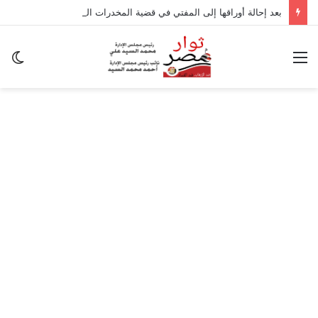
بعد إحالة أوراقها إلى المفتي في قضية المخدرات الكبرى.. من هي سارة خليفة؟
القائمة
ال
ال