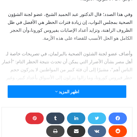
وفي هذا الصدد؛ قال الدكتور عبد الحميد الشيخ، عضو لجنة الشؤون
الصحية بمجلس النواب، إن زيادة فترات الحظر هي الأفضل في ظل
الظروف الراهنة، وتزايد أعداد الإصابات بفيروس كورونا،وأن الحجر
الكامل هو الحل الأنسب للقضاء على هذه الأزمة.
وأضاف عضو لجنة الشئون الصحية بالبرلمان، في تصريحات خاصة لـ
أهل مصر بشأن الأضرار التي يمكن أن تحدث نتيجة الحظر التام: “أعمار
الناس أهم”، مشيرًا إلى أن فئة كبير من المواطنين لا يدركون حجم
خطر فيروس كورونا، وما زالوا ينزلون إلى الأسواق بأعداد كبير، وغير
ملتزمين بالحظر والإجراءات الاحترازية التي حددتها وزارة الصحة
اظهر المزيد
السكان للوقاية من فيروس كورونا.
ومن جانبه، قال اللواء محمد المصري عضو لجنة الدفاع والأمن
القومي، في تصريحات خاصة لـ أهل مصر: إن التعايش من الأزمة مع
تشديد الإجراءات الإحترازية للوقاية من فيروس كورونا، الحل الأمثل
للخروج من الأزمة دون إنهيار الإقتصاد، مشيرًا إلى أن بعض الدول مثل