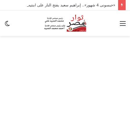
«حبسونى 4 شهور».. إبراهيم سعيد يفتح النار على ابنتيه: والله ما مسامحكم
القائمة
ال
ال