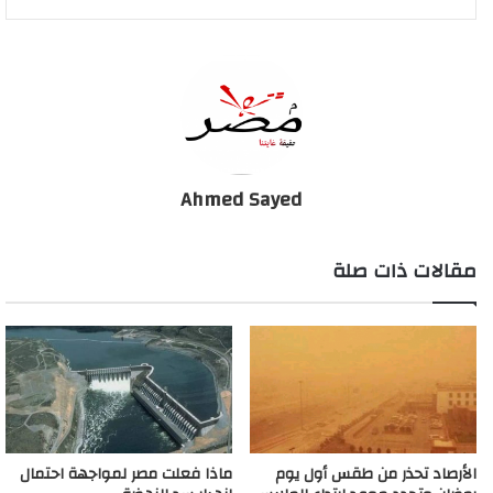
الصين استطاعت السيطرة على الفيروس والوصول إلى 0 وفيات، بعد
أن تفاقمت أزمة كورونا بها.
وأضاف “المصري”، أن الحظر التام يسبب توقف عجلة الإنتاج، وانهيار
الإقتصاد بالدولة، لافتًا أن القطاع السياحي تكبد خسائر بقيمة 2 مليار
دولار، خلال الشهرين الماضيين، والقرى السياحية أصبحت مدن أشباح
لا حركة بها، موضحًا أن زيادة الأعداد متوقع من قبل وزارة الصحة،
Ahmed Sayed
ومصر حاليا في فترة الذروة لازمة فيروس كورونا.
مقالات ذات صلة
وناشد المواطنين، بالالتزام وتطبيق الإجراءات الاحترازية للعبور من تلك
الأزمة بسلام، مشددًا على عدم تطبيق الحظر الكامل حتى لا ينهار
الإقتصاد المصري.
ما هو الخيار الأنسب أمام الحكومة لمواجهة الوباء؟..حظر
كامل أو تعايش مع كورونا
الأرصاد تحذر من طقس أول يوم
ماذا فعلت مصر لمواجهة احتمال