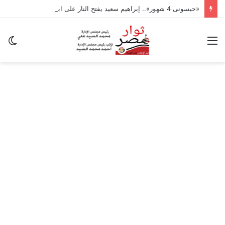
«حبسونى 4 شهور».. إبراهيم سعيد يفتح النار على ابنتيه: والله ما مسامحكم
القائمة
ال
ال