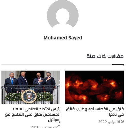
تناول المصادر الغذائية المُحتوية على الكالسيوم؛ وذلك لتعويض النقص
الحاصل.
زيادة سرعة نبضات القلب
يؤدي تناول الجرعات الكبيرة من الكافيين الموجود في الشاي خلال
Mohamed Sayed
اليوم إلى ارتفاعٍ في معدل نبضات القلب عن مستواها الطبيعي، إلّا أنّ
ذلك يختلف من شخصٍ لآخر، ولذلك يجب الانتباه إلى ضربات القلب
مقالات ذات صلة
عند تناول الشاي، والتقليل من شربه في حال كان التأثير كبيراً.
ما هي أضرار شرب الشاي بعد الأكل مباشرة؟
قلق في الفضاء.. توهج غريب فائق
رئيس الاتحاد العالمي لعلماء
في نجم!
المسلمين يعلق على التطبيع مع
إسرائيل
16 يوليو، 2020
25 سبتمبر، 2020