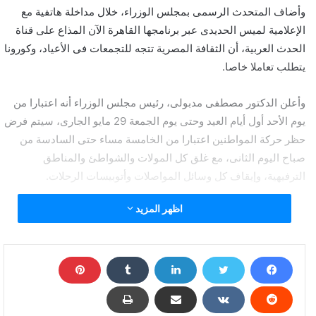
وأضاف المتحدث الرسمى بمجلس الوزراء، خلال مداخلة هاتفية مع
الإعلامية لميس الحديدى عبر برنامجها القاهرة الآن المذاع على قناة
الحدث العربية، أن الثقافة المصرية تتجه للتجمعات فى الأعياد، وكورونا
يتطلب تعاملا خاصا.
وأعلن الدكتور مصطفى مدبولى، رئيس مجلس الوزراء أنه اعتبارا من
يوم الأحد أول أيام العيد وحتى يوم الجمعة 29 مايو الجارى، سيتم فرض
حظر حركة المواطنين اعتبارا من الخامسة مساء حتى السادسة من
صباح اليوم الثانى، مع غلق كل المولات والشواطئ والمناطق
الترفيهية، وإيقاف كل وسائل المواصلات وأتوبيسات الرحلات.
اظهر المزيد
ولفت فى مؤتمر صحفى بمقر مجلس الوزراء أنه سيتم اعتبارا من يوم
السبت 30 مايو فتح كل المحال والمولات والخدمات وعودة الحياة لما
كانت عليه فى رمضان على أن يكون حظر التجول من الثامنة مساء
ولمدة أسبوعين.
وقال رئيس مجلس الوزراء إنه سيتم اعتبارا من منتصف يونيو عودة