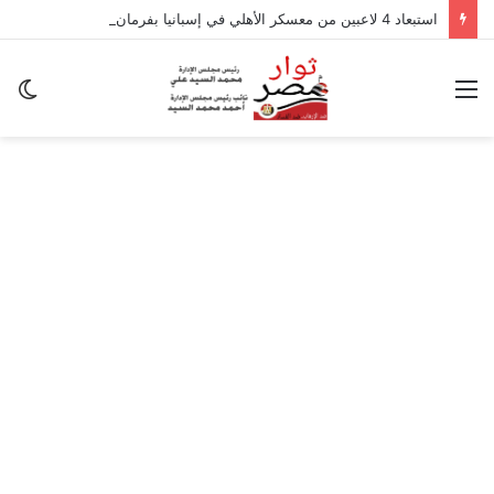
استبعاد 4 لاعبين من معسكر الأهلي في إسبانيا بفرمان من عموتة
القائمة
ال
ال