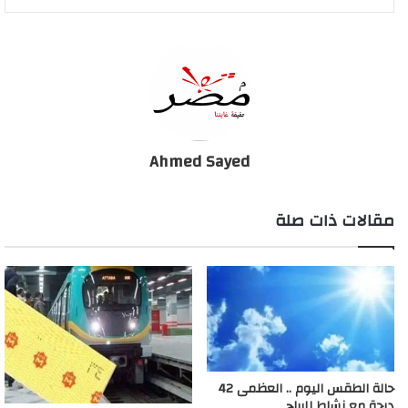
تدريجية للأنشطة الرياضية ودراسة عودة الشعائر فى دور العبادة مع
اتخاذ الإجراءات الاحترازية.
وأوضح رئيس مجلس الوزراء أنه فيما يتعلق بصلاة العيد فإنه سيتم
اقتصار إقامتها فى مسجد السيدة نفيسة وتقتصر الصلاة على العاملين
بالمسجد، وسيتم بثها على شاشات التليفزيون، موضحا أنه فيما يتعلق
بامتحانات الثانوية العامة والجامعات والدبلومات الفنية فإنه سيتم
Ahmed Sayed
عقدها يوم 21 يونيو المقبل.
مقالات ذات صلة
متحدث الوزراء: منح موظفي الحكومة 5 أيام إجازة عيد
الفطر المبارك
حالة الطقس اليوم .. العظمى 42
درجة مع نشاط للرياح